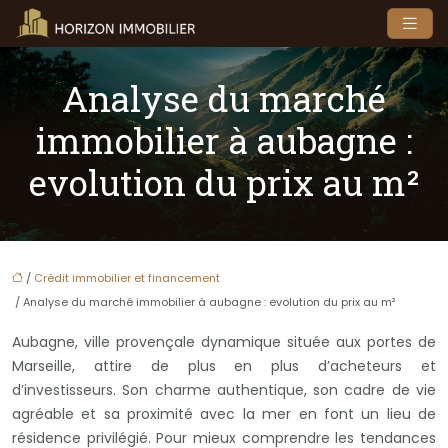
Analyse du marché
immobilier à aubagne :
evolution du prix au m²
/
Crédit immobilier et financement
/ Analyse du marché immobilier à aubagne : evolution du prix au m²
Aubagne, ville provençale dynamique située aux portes de
Marseille, attire de plus en plus d’acheteurs et
d’investisseurs. Son charme authentique, son cadre de vie
agréable et sa proximité avec la mer en font un lieu de
résidence privilégié. Pour mieux comprendre les tendances