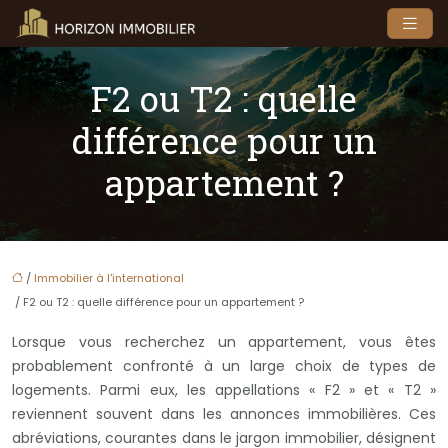
F2 ou T2 : quelle
différence pour un
appartement ?
/
Immobilier à l'international
/ F2 ou T2 : quelle différence pour un appartement ?
Lorsque vous recherchez un appartement, vous êtes
probablement confronté à un large choix de types de
logements. Parmi eux, les appellations « F2 » et « T2 »
reviennent souvent dans les annonces immobilières. Ces
abréviations, courantes dans le jargon immobilier, désignent