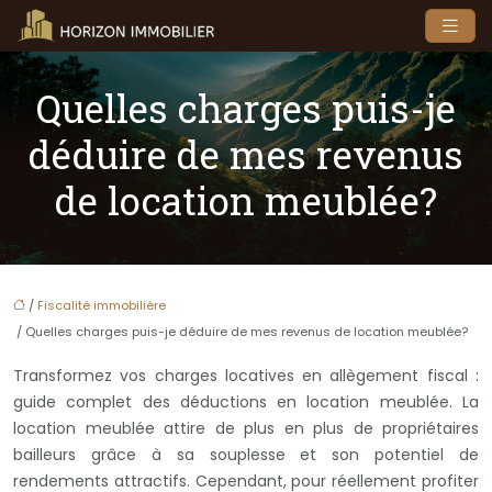
Quelles charges puis-je
déduire de mes revenus
de location meublée?
/
Fiscalité immobilière
/ Quelles charges puis-je déduire de mes revenus de location meublée?
Transformez vos charges locatives en allègement fiscal :
guide complet des déductions en location meublée. La
location meublée attire de plus en plus de propriétaires
bailleurs grâce à sa souplesse et son potentiel de
rendements attractifs. Cependant, pour réellement profiter