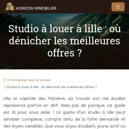
Studio à louer à lille : où
dénicher les meilleures
offres ?
/
Immobilier neuf et ancien
/ Studio à louer à lille : où dénicher les meilleures offres ?
Lille, la capitale des Flandres, où trouver son nid douillet
représente parfois un défi. Mais pas de panique, ce guide
est là pour vous aider ! La quête d’un studio à Lille peut
sembler complexe, compte tenu de la forte demande et
des loyers variables. Que vous soyez étudiant, jeune actif ou