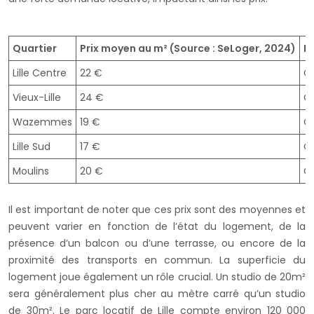
Quartier
Prix moyen au m² (Source : SeLoger, 2024)
D
Lille Centre
22 €
Qu
Vieux-Lille
24 €
Qu
Wazemmes
19 €
Qu
Lille Sud
17 €
Qu
Moulins
20 €
Qu
Il est important de noter que ces prix sont des moyennes et
peuvent varier en fonction de l’état du logement, de la
présence d’un balcon ou d’une terrasse, ou encore de la
proximité des transports en commun. La superficie du
logement joue également un rôle crucial. Un studio de 20m²
sera généralement plus cher au mètre carré qu’un studio
de 30m². Le parc locatif de Lille compte environ 120 000